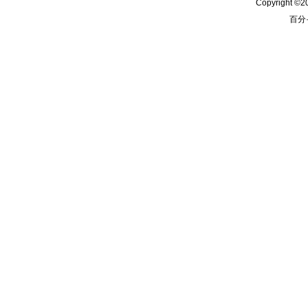
Copyright ©2
百分