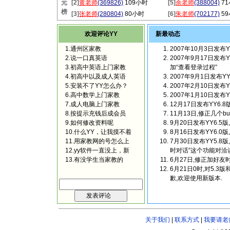
元
[2]
黄老师
(369826)
109小时
[5]
余老师
(388004)
7
榜
[3]
张老师
(280804)
80小时
[6]
朱老师
(702177)
5
欢迎评论YY
新最动态
1.通州区家教
2007年10月3日发布
2.说一口真英语
2007年9月17日发布
3.初高中英语上门家教
加“查看登录过程”
4.初高中以及成人英语
2007年9月1日发布Y
5.安装不了YY怎么办？
2007年2月10日发布
6.高中数学上门家教
2007年1月10日发布Y
7.成人电脑上门家教
12月17日发布YY6.
8.按提示充钱后成会员
11月13日,修正几个b
9.如何修改资料呢
9月20日发布YY6.5
10.什么YY，让我摸不着
8月16日发布YY6.
11.用家教网的号怎么上
7月30日发布YY5.
12.yy软件一直没上，新
时对话”这个功能对洽
13.有没学生当家教的
6月27日,修正加好友
6月21日0时,对5.3
歉,欢迎使用新版本.
关于我们
|
联系方式
|
我要请老