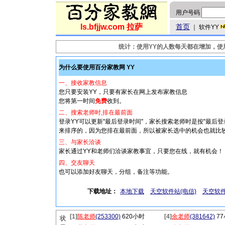
用户号码
ls.bfjjw.com 拉萨
首页
｜ 软件YY
统计：使用YY的人数每天都在增加，使用：
为什么要使用百分家教网 YY
一、接收家教信息
您只要安装YY，只要有家长在网上发布家教信息
您将第一时间
免费
收到。
二、搜索老师时,排在最前面
登录YY可以更新"最后登录时间"，家长搜索老师时是按"最后登
来排序的，因为您排在最前面，所以被家长选中的机会也就比
三
、与家长洽谈
家长通过YY和老师们洽谈家教事宜，只要您在线，就有机会！
四、交友聊天
也可以添加好友聊天，分组，备注等功能。
下载地址：
本地下载
天空软件站(电信)
天空软件
[1]
陈老师
(253300)
620小时
[4]
余老师
(381642)
7
状